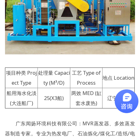
项目种类 Proj
处理量 Capaci
工艺 Type of
地点 Location
ect Type
ty (M³/D)
Process
船用海水化淡
两效 MED (缸
25(X3船)
辽宁, 中国
(大连船厂)
套水废热)
广东闻扬环境科技有限公司：MVR蒸发器、多效蒸发
器制造专家。专业为热发电厂、石油炼化/煤化工/造纸/电